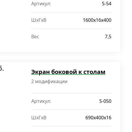
Артикул:
S-54
ШxГxВ
1600х16х400
Вес
7,5
б.
Экран боковой к столам
2 модификации
Артикул:
S-050
ШxГxВ
690х400х16