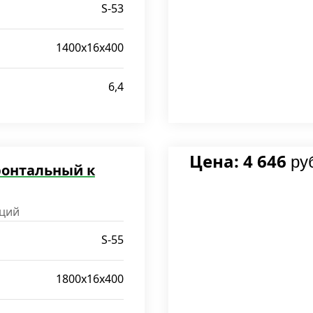
S-53
1400х16х400
6,4
Цена: 4 646
ру
ронтальный к
ций
S-55
1800х16х400