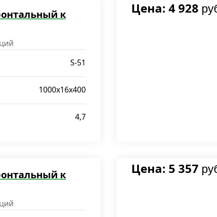
Цена: 4 928
ру
ронтальный к
ций
S-51
1000х16х400
4,7
Цена: 5 357
ру
ронтальный к
ций