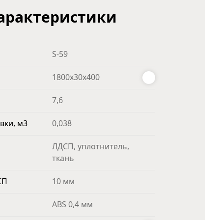
арактеристики
S-59
1800x30x400
7,6
вки, м3
0,038
ЛДСП, уплотнитель,
ткань
СП
10 мм
ABS 0,4 мм