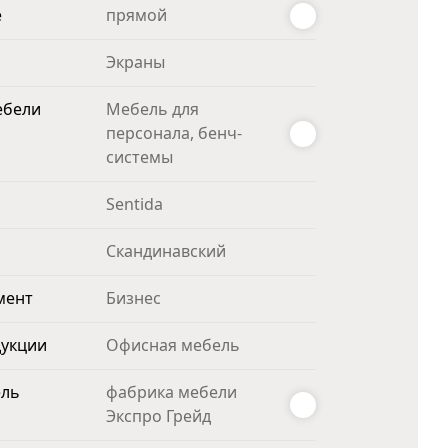
е
прямой
Экраны
ебели
Мебель для
персонала, бенч-
системы
Sentida
Скандинавский
мент
Бизнес
дукции
Офисная мебель
ель
фабрика мебели
Экспро Грейд