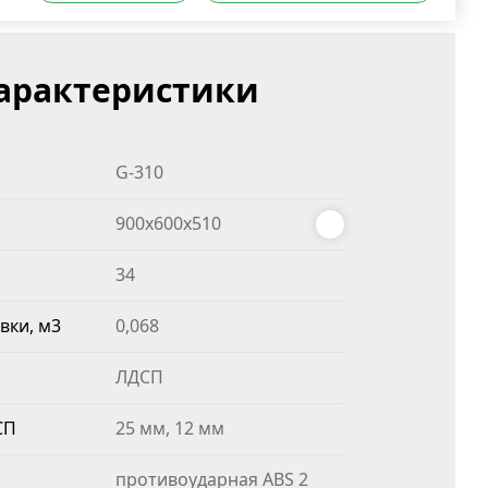
арактеристики
G-310
900x600x510
34
вки, м3
0,068
ЛДСП
СП
25 мм, 12 мм
противоударная ABS 2