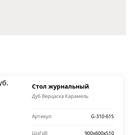
уб.
Стол журнальный
Дуб Верцаска Карамель
Артикул:
G-310-615
ШxГxВ
900x600x510