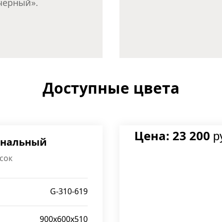
черный».
Доступные цвета
Цена: 23 200
р
рнальный
сок
G-310-619
900x600x510