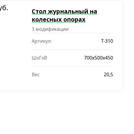
уб.
Стол журнальный на
колесных опорах
3 модификации
Артикул:
T-310
ШxГxВ
700x500x450
Вес
20,5