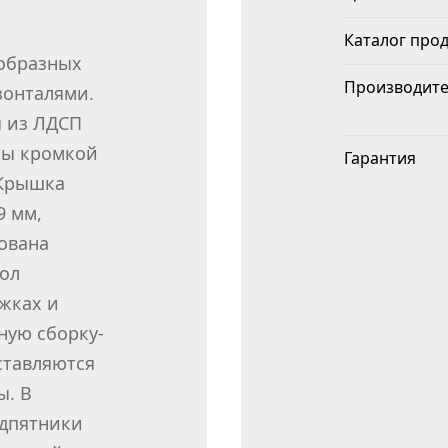
Каталог про
-образных
Производит
зонталями.
ы из ЛДСП
ны кромкой
Гарантия
 Крышка
9 мм,
ована
тол
жках и
ную сборку-
ставляются
ы. В
одпятники