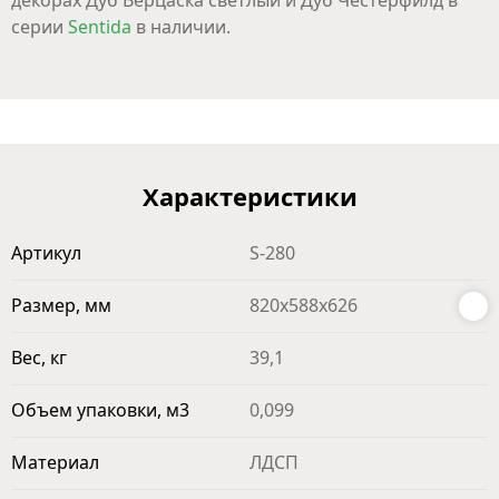
декорах Дуб Верцаска светлый и Дуб Честерфилд в
серии
Sentida
в наличии.
Характеристики
Артикул
S-280
Размер, мм
820x588x626
Вес, кг
39,1
Объем упаковки, м3
0,099
Материал
ЛДСП