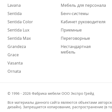
Lavana
Мебель для персонала
Sentida
Бенч-системы
Sentida Color
Кабинет руководителя
Sentida Lux
Приемные
Sentida Max
Переговорные
Grandeza
Нестандартная
мебель
Grace
Vasanta
Ornata
© 1996 - 2026 Фабрика мебели ООО Экспро Грейд
Все материалы данного сайта являются объектами авторско
дизайн). Запрещается копирование, распространение (в т
на другие сайты и ресурсы в Интернете) или любое иное 