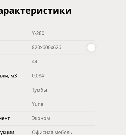
арактеристики
Y-280
820х600х626
44
вки, м3
0,084
Тумбы
Yuna
мент
Эконом
дукции
Офисная мебель