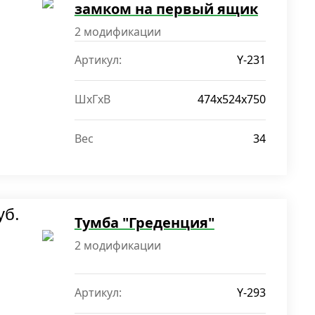
замком на первый ящик
2 модификации
Артикул:
Y-231
ШxГxВ
474x524x750
Вес
34
уб.
Тумба "Греденция"
2 модификации
Артикул:
Y-293