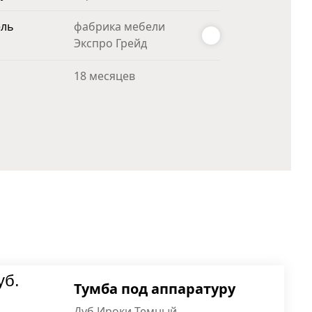
ель
фабрика мебели
Экспро Грейд
18 месяцев
уб.
Тумба под аппаратуру
Дуб Ироки Темный