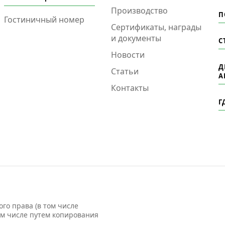
Производство
П
Гостиничный номер
Сертификаты, награды
и документы
С
Новости
Д
Статьи
А
Контакты
Г
го права (в том числе
ом числе путем копирования
использование информации и