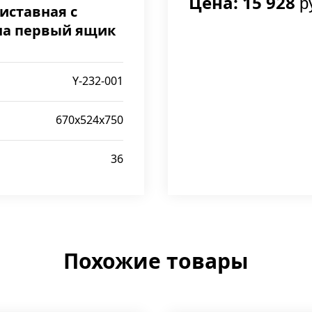
Цена: 15 928
р
иставная с
на первый ящик
Y-232-001
670x524x750
36
Похожие товары