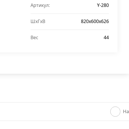
Артикул:
Y-280
ШxГxВ
820х600х626
Вес
44
На