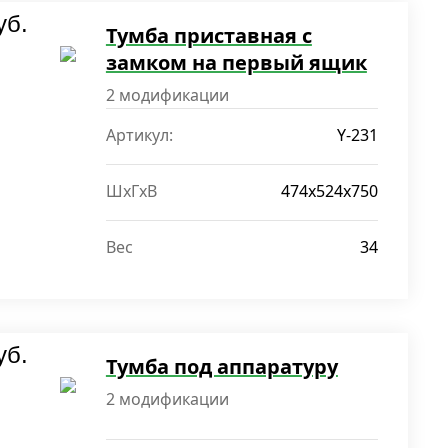
уб.
Тумба приставная с
замком на первый ящик
2 модификации
Артикул:
Y-231
ШxГxВ
474x524x750
Вес
34
уб.
Тумба под аппаратуру
2 модификации