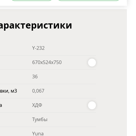
арактеристики
Y-232
670x524x750
36
вки, м3
0,067
а
ХДФ
Тумбы
Yuna