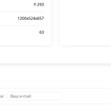
Y-293
1200x524x657
63
и: