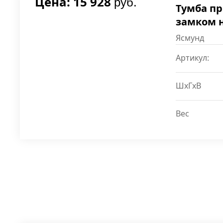
Цена: 15 928
руб.
Тумба пр
замком 
Ясмунд
Артикул:
ШxГxВ
Вес